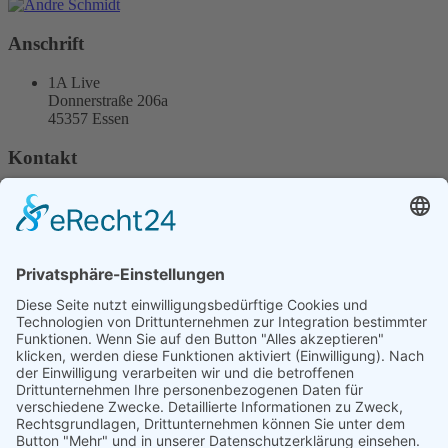
Anschrift
1A Live
Donnerstraße 206a
45357 Essen
Kontakt
+49 172 21 82 900
Kontaktformular
Diese E-Mail-Adresse ist vor Spambots geschützt! Zur
Anzeige muss JavaScript eingeschaltet sein.
Service
Newsletter
Sitemap
Rechtliches