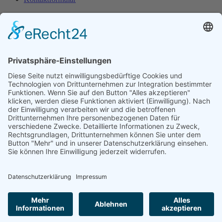
Diese E-Mail-Adresse ist vor Spambots geschützt! Zur
Anzeige muss JavaScript eingeschaltet sein.
Service
Newsletter
Sitemap
Rechtliches
Impressum
Datenschutz
Cookie-Einstellung
Social Media
Copyright © 2024 - 2026 1A Live | created by
Andre Schmidt
Alle Rechte vorbehalten.